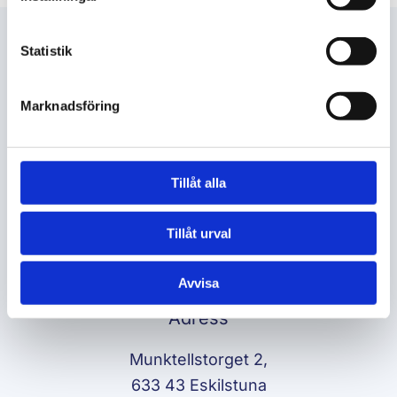
Statistik
Marknadsföring
Arbeta hos oss
Lediga jobb
+46 10 405 35 00
Tillåt alla
Öppetider
Tillåt urval
Måndag – Fredag:
08:00 – 17:00
Avvisa
Adress
Munktellstorget 2,
633 43 Eskilstuna