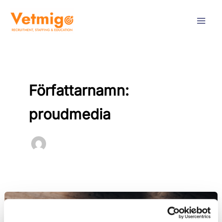
Hoppa
till
innehåll
Författarnamn:
proudmedia