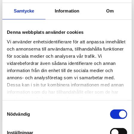
Samtycke
Information
Om
Denna webbplats använder cookies
Vi använder enhetsidentifierare för att anpassa innehållet
och annonserna till användarna, tillhandahålla funktioner
för sociala medier och analysera vår trafik. Vi
vidarebefordrar även sådana identifierare och annan
information från din enhet till de sociala medier och
annons- och analysföretag som vi samarbetar med.
Uncategorized
Dessa kan i sin tur kombinera informationen med annan
Hur skriver man ett bra personligt brev till
information som du har tillhandahållit eller som de har
sin jobbansökan?
samlat in när du har använt deras tjänster.
By
proudmedia
/
april 2, 2025
Samtyckesval
Nödvändig
Inställningar